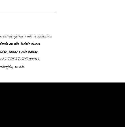
m outras ofertas e não se aplicam a
dendo ou não
incluir taxas
ostos, taxas e sobretaxas
 hotel é TRS-IT-SIC-00103.
reduzida, ou não.