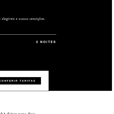
legíveis e outras restrições.
2 NOITES
CONFERIR TARIFAS
hã diário para dois