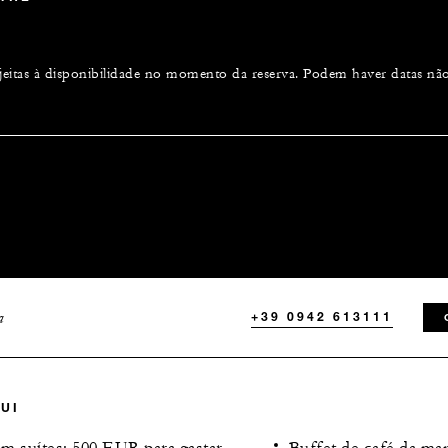
ujeitas à disponibilidade no momento da reserva. Podem haver datas não e
a
+39 0942 613111
UI
em suítes: 500 EUR para gastar
Buffet de café da man