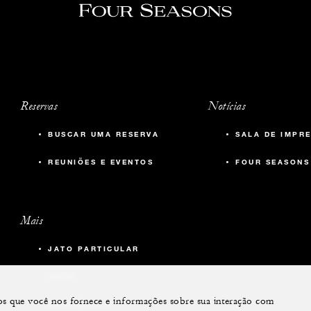
Reservas
Notícias
BUSCAR UMA RESERVA
SALA DE IMPR
REUNIÕES E EVENTOS
FOUR SEASONS
Mais
JATO PARTICULAR
IATES
dos que você nos fornece e informações sobre sua interação com
RESIDÊNCIAS