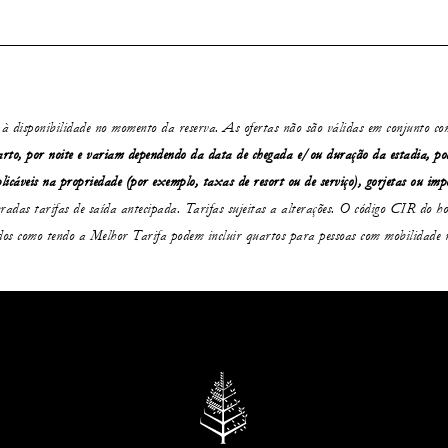
s à disponibilidade no momento da reserva. As ofertas não são válidas em conjunto co
arto, por noite e variam dependendo da data de chegada e/ou duração da estadia,
po
licáveis na propriedade (por exemplo, taxas de resort ou de serviço), gorjetas ou imp
adas tarifas de saída antecipada. Tarifas sujeitas a alterações. O código CIR do
dos como tendo a Melhor Tarifa podem incluir quartos para pessoas com mobilidade 