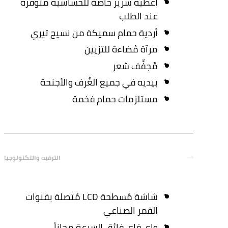
أغطية سرير خاصة للحساسية متوفرة
عند الطلب
أردية حمام سميكة من نسيج تيري
مرآة مُضاءة للتزيين
مُجفِّف شعر
بيديه في جميع الغُرف والأجنحة
مستلزمات حمام فخمة
الترفيه والتكنولوجيا
شاشة مُسطحة LCD مُتصلة بقنوات
القمر الصناعي
واي فاي فائق السرعة مجاناً