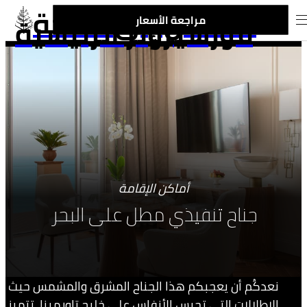
الانتقال إلى صفحة
فورسيزونز الرئيسية
مراجعة الأسعار
أماكن الإقامة
جناح تنفيذي مطل على البحر
نعدكُم أن يعجبكم هذا الجناح المشرق والمشمس حيث
الإطلالات التي تحبس الأنفاس على خليج تاورمينا. تتميز