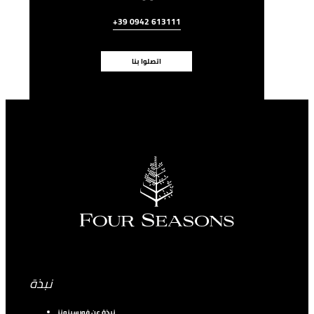
+39 0942 613111
اتصلوا بنا
نبذة
نبذة عن فورسيزونز