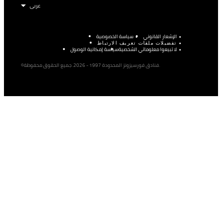
الإشعار القانوني
سياسة الخصوصية
تفضيلات ملفات تعريف الارتباط
لا تبيعوا معلوماتي الشخصية
سياسة إمكانية الوصول
©فنادق فورسيزونز المحدودة 1997 - 2026. جميع الحقوق محفوظة.