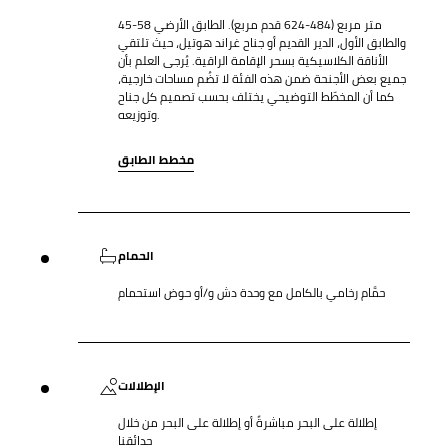
45-58 متر مربع (484-624 قدم مربع). الطابق الأرضي
والطابق الأول، الدير القديم أو جناح غراند هوتيل، حيث تلتقي
الأناقة الكلاسيكية بسحر الإقامة الراقية. يُرجى العلم بأن
جميع بعض الأجنحة ضمن هذه الفئة لا تضُم مساحات خارجية،
كما أن المخطّط التوضيحي يختلف بحسب تصميم كل جناح
وتوزيعه.
مخطط الطابق
الحمام
حمَّام رخامي بالكامل مع وحدة دش و/أو حوض استحمام
الإطلالات
إطلالة على البحر مباشرةً أو إطلالة على البحر من خلال
حدائقنا