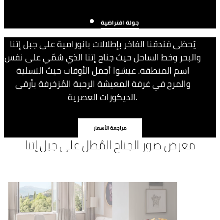
جولة افتراضية
يَحظى فندقنا الفاخر بإطلالات بانورامية على جبل إتنا
والبحر وخط الساحل حيث جناح إتنا الذي سُمّي على نفس
اسم المنطقة. عيشوا أجمل الأوقات حيث التسلية
والمرح في غرفة المعيشة الرحبة المُزخرفة بأرقى
الديكورات العصرية.
مراجعة الأسعار
معرض صور الجناح المُطل على جبل إتنا