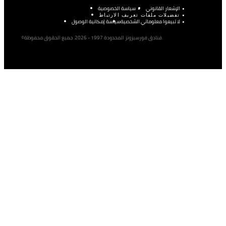
الإشعار القانوني
سياسة الخصوصية
تفضيلات ملفات تعريف الارتباط
لا تبيعوا معلوماتي الشخصية
سياسة إمكانية الوصول
©فنادق فورسيزونز المحدودة 1997 - 2026. جميع الحقوق محفوظة.