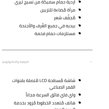
أردية حمام سميكة من نسيج تيري
مرآة مُضاءة للتزيين
مُجفِّف شعر
بيديه في جميع الغُرف والأجنحة
مستلزمات حمام فخمة
الترفيه والتكنولوجيا
شاشة مُسطحة LCD مُتصلة بقنوات
القمر الصناعي
واي فاي فائق السرعة مجاناً
هاتف مُتعدد الخطوط مُزود بخدمة