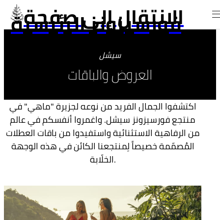
الانتقال إلى صفحة
فورسيزونز الرئيسية
سيشل
العروض والباقات
اكتشفوا الجمال الفريد من نوعه لجزيرة "ماهي" في
منتجع فورسيزونز سيشل. واغمروا أنفسكم في عالم
من الرفاهية الاستثنائية واستفيدوا من باقات العطلات
المُصمّمة خصيصاً لِمنتجعنا الكائن في هذه الوجهة
الخلّابة.