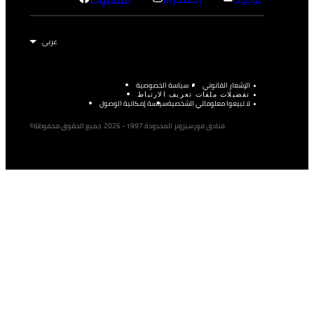
الإشعار القانوني
سياسة الخصوصية
تفضيلات ملفات تعريف الارتباط
لا تبيعوا معلوماتي الشخصية
سياسة إمكانية الوصول
©فنادق فورسيزونز المحدودة 1997 - 2026. جميع الحقوق محفوظة.