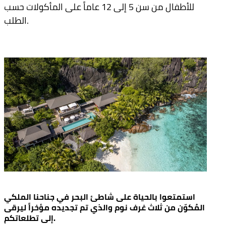
للأطفال من سن 5 إلى 12 عاماً على المأكولات حسب
الطلب.
استمتعوا بالحياة على شاطئ البحر في جناحنا الملكي
المُكوّن من ثلاث غرف نوم والذي تم تجديده مؤخراً ليرقى
إلى تطلعاتكم.