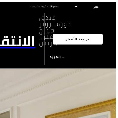
جميع الفنادق والمنتجعات
فندق
فورسيزونز
جورج
الانتق
الخامس،
باريس
مراجعة الأسعار
المزيد...