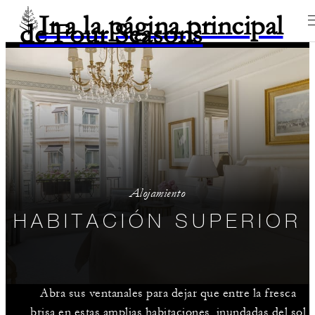
Ir a la página principal
de Four Seasons
Alojamiento
HABITACIÓN SUPERIOR
Abra sus ventanales para dejar que entre la fresca
brisa en estas amplias habitaciones, inundadas del sol