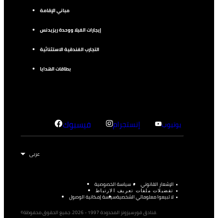
مباني الإقامة
إيجارات الفيلا ووحدة ريزيدنس
التجارب الفندقية الاستثنائية
بطاقات الهدايا
إنستجرام
فيسبوك
يوتيوب
الإشعار القانوني
سياسة الخصوصية
تفضيلات ملفات تعريف الارتباط
لا تبيعوا معلوماتي الشخصية
سياسة إمكانية الوصول
©فنادق فورسيزونز المحدودة 1997 - 2026. جميع الحقوق محفوظة.