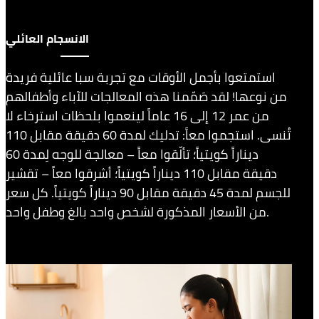
الانسجام العائلي
استمتعوا بأجمل الأوقات مع تجربة سبا عائلية فريدة
من نوعها! لقد صَمّمنا هذه المعالجات للآباء وأطفالهم
من عمر 12 إلى 16 عاماً لينعموا بلحظات استرخاء لا
تُنسى. استجموا معاً: تدليك لمدة 60 دقيقة مقابل 110
ديناراً كويتياً؛ تألّقوا معاً – معالجة للوجه لِمدة 60
دقيقة مقابل 110 ديناراً كويتياً؛ أشرقوا معاً – تقشير
للجسم لمدة 45 دقيقة مقابل 90 ديناراً كويتياً. كل سعر
من الأسعار المذكورة لشخص واحد بالغ وطفل واحد.