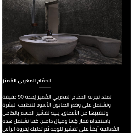
الحمّام المغربي المُميّز
تمتد تجربة الحمّام المغربي المُميز لِمدة 90 دقيقة
وتشتمل على وضع الصابون الأسود لتنظيف البشرة
وتنقيتِها من الأعماق، يليه تقشير الجسم بالكامل
باستخدام قفاز كِسا وميال دامبر. كما تشتمل هذه
المُعالجة أيضاً على تقشير للوجه ثم تدليك لِفروة الرأس