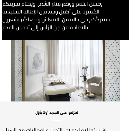
وغسل الشعر ووضع قناع الشعر. ولِختام تجربتكم
المُميزة على أكمل وجه، فإن الإطالة التقليدية
سَتتركُكم في حالة من الانتعاش وتجعلكُم تشعرون
بالنظافة من مِن الرَّأس إلى أخمَص القَدم.
تعرّفوا على الجديد أولاً بأوّل
اشتركوا لِتصلكم آخر الأخبار والفعاليات من السبا.