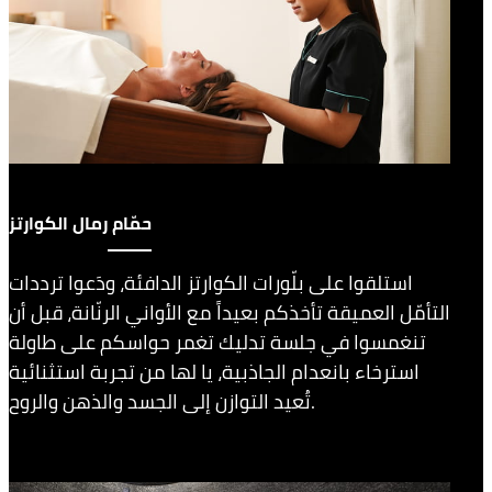
حمّام رمال الكوارتز
استلقوا على بلّورات الكوارتز الدافئة، ودَعوا ترددات
التأمّل العميقة تأخذكم بعيداً مع الأواني الرنّانة، قبل أن
تنغمسوا في جلسة تدليك تغمر حواسكم على طاولة
استرخاء بانعدام الجاذبية، يا لها من تجربة استثنائية
تُعيد التوازن إلى الجسد والذهن والروح.