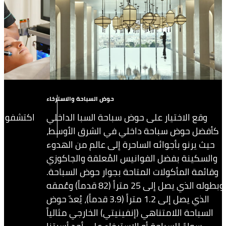
حوض السباحة والاسترخاء
وقع الاختيار على حوض سباحة السبا الداخلي
اكتشفوا ب
كأفضل حوض سباحة داخلي في الشرق الأوسط،
حيث يرنو بأجوائه الساحرة إلى عالم من الهدوء
والسكينة بفضل الفوانيس المُعلقة والجاكوزي
وقائمة المأكولات المتاحة بجوار حوض السباحة.
وبطوله الذي يصل إلى 25 متراً (82 قدماً) وعُمقه
الذي يصل إلى 1.2 متراً (3.9 قدماً)، يُعدّ حوض
السباحة اللامتناهي (إنفينيتي) الخارجي مثالياً