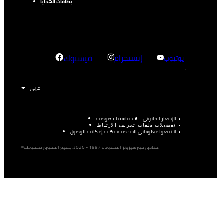
بطاقات الهدايا
إنستجرام
فيسبوك
يوتيوب
الإشعار القانوني
سياسة الخصوصية
تفضيلات ملفات تعريف الارتباط
لا تبيعوا معلوماتي الشخصية
سياسة إمكانية الوصول
©فنادق فورسيزونز المحدودة 1997 - 2026. جميع الحقوق محفوظة.