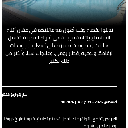
تدلّلوا بقضاء وقت أطول مع عائلتكم في عمّان أثناء
الاستمتاع بإقامة مريحة في أجواء المدينة. تشمل
عطلتكم خصومات مميزة على أسعار حجز وحدات
الإقامة، وبوفيه إفطار يومي، وعلاجات سبا، وأكثر من
ذلك بكثير.
سارٍ لِتواريخ مُختارة
10 أغسطس 2026 – 31 ديسمبر 2026
العروض تخضع للتوافر عند الحجز. قد يتم تطبيق قيود تواريخ ذروة الح
وغيرها من الشروط.