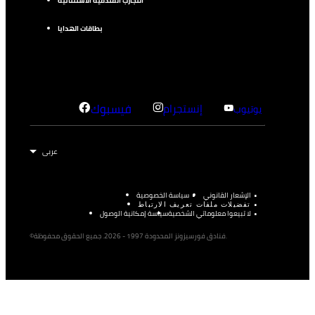
التجارب الفندقية الاستثنائية
بطاقات الهدايا
إنستجرام
فيسبوك
يوتيوب
الإشعار القانوني
سياسة الخصوصية
تفضيلات ملفات تعريف الارتباط
لا تبيعوا معلوماتي الشخصية
سياسة إمكانية الوصول
©فنادق فورسيزونز المحدودة 1997 - 2026. جميع الحقوق محفوظة.