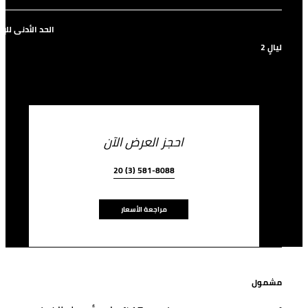
الحد الأدنى للإ
2 ليالٍ
احجز العرض الآن
20 (3) 581-8088
مراجعة الأسعار
مشمول