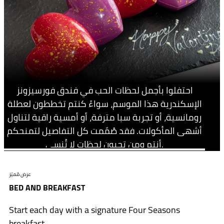
احتفلوا بأجمل لحظات الحب في فندق فورسيزونز
الإسكندرية هذا الموسم، سواءً كنتم تخططون لعطلة
رومانسية، أو تجربة سبا مترفة، أو أمسية راقية لتناول
أشهى المأكولات. فقد صُمّمت كل التفاصيل لتمنحكم
أنتم ومن تحبون لحظات لا تُنسى.
عرض مُميّز
BED AND BREAKFAST
Start each day with a signature Four Seasons
breakfast.