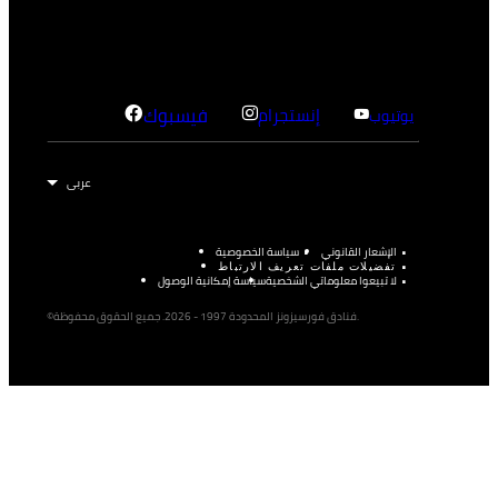
إنستجرام
فيسبوك
يوتيوب
الإشعار القانوني
سياسة الخصوصية
تفضيلات ملفات تعريف الارتباط
لا تبيعوا معلوماتي الشخصية
سياسة إمكانية الوصول
©فنادق فورسيزونز المحدودة 1997 - 2026. جميع الحقوق محفوظة.