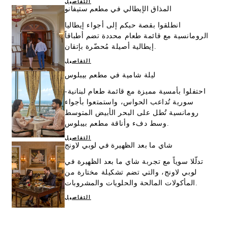
التفاصيل
المذاق الإيطالي في مطعم ستيفانو
انطلقوا بقصة حبكم إلى أجواء إيطاليا
الرومانسية مع قائمة طعام محددة تضم أطباقاً
إيطالية أصيلة مُحضّرة بإتقان.
التفاصيل
ليلة شامية في مطعم بيبلوس
احتفلوا بأمسية مميزة مع قائمة طعام لبنانية-
سورية تُداعب الحواس، واستمتعوا بأجواء
رومانسية تُطل على البحر الأبيض المتوسط
وسط دفء وأناقة مطعم بيبلوس.
التفاصيل
شاي ما بعد الظهيرة في لوبي لاونج
تدلّلا سوياً مع تجربة شاي ما بعد الظهيرة في
لوبي لاونج، والتي تضم تشكيلة مختارة من
المأكولات المالحة والحلويات والمشروبات.
التفاصيل