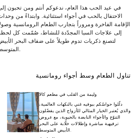
العروض تخضع للتوافر عند الحجز. قد يتم تطبيق
في عيد الحب هذا العام، ندعوكم أنتم ومن تحبون إلى
قيود تواريخ ذروة الحجز وغيرها من الشروط.
الاحتفال بالحب في أجواء استثنائية. وابتداءً من وحدات
الإقامة الفاخرة ومروراً بتجارب الطعام الرومانسية وصولاً
إلى علاجات السبا المجدّدة للنشاط، صُمّمت كل لحظة
لتصنع ذكريات تدوم طويلاً على ضفاف البحر الأبيض
مشمول
المتوسط.
Daily buffet breakfast for two at Kala
Restaurant or Beach Restaurant,
depending on the season (excludes In-
تناول الطعام وسط أجواء رومانسية
Room Dining)
وليمة من القلب في مطعم كالا
دلّلوا حواسّكم ببوفيه غني بالنكهات العالمية،
والذي يُعتبر الخيار المثالي للأزواج الذين يفضّلون
التنوّع والأجواء النابضة بالحيوية، مع عروض
مزيد من التفاصيل
ترفيهية مباشرة وإطلالات خلّابة على البحر
الأبيض المتوسط.