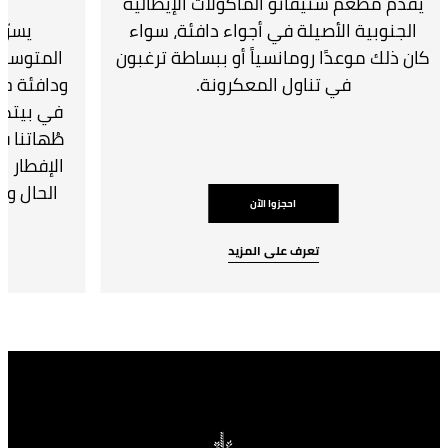
يقدم مطعم ستيفانو المأكولات الإيطالية
الجنوبية الأصيلة في أجواء دافئة، سواء
يسرّ 
كان ذلك موعدًا رومانسياً أو ببساطة ترغبون
المتوسط"
في تناول المعكرونة.
ودافئة حي
في بيتكم
طُهاتنا ق
الإفطار ا
الحال و
احجزوا الآن
تعرف على المزيد