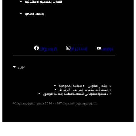
التجارب الفندقية الاستثنائية
بطاقات الهدايا
إنستجرام
فيسبوك
يوتيوب
الإشعار القانوني
سياسة الخصوصية
تفضيلات ملفات تعريف الارتباط
لا تبيعوا معلوماتي الشخصية
سياسة إمكانية الوصول
©فنادق فورسيزونز المحدودة 1997 - 2026. جميع الحقوق محفوظة.