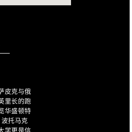
C
萨皮克与俄
英里长的跑
览华盛顿特
，波托马克
大学更是信