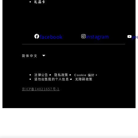
礼品卡
facebook
instagram
yo
法律公告
隐私政策
Cookie 偏好
请勿出售我的个人信息
无障碍政策
京ICP备14021657号-1