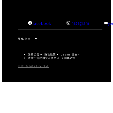
facebook
instagram
yo
法律公告
隐私政策
Cookie 偏好
请勿出售我的个人信息
无障碍政策
京ICP备14021657号-1