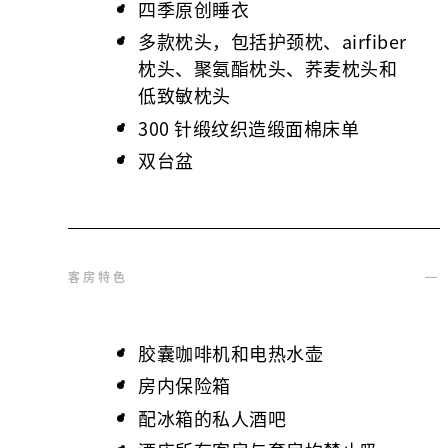
四季原创睡衣
多款枕头，包括护颈枕、airfiber
枕头、聚氨酯枕头、荞麦枕头和
低致敏枕头
300 针缎纹织造缎面棉床单
双台盆
客房特色
胶囊咖啡机和电热水壶
房内保险箱
配冰箱的私人酒吧