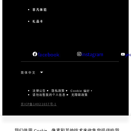
非凡体验
礼品卡
facebook
instagram
yo
法律公告
隐私政策
Cookie 偏好
请勿出售我的个人信息
无障碍政策
京ICP备14021657号-1
我们使用 Cookie、像素和其他技术来收集您提供给我