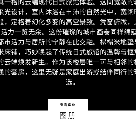
具一格的云端现代日式旅馆体验。这间宽敞的
采光设计，室内沐浴在丰沛的自然光中，宽阔
般，定格着幻化多变的高空景致。凭窗俯瞰，
华活力一览无余。这份璀璨的城市画卷同样绵
都市活力与居所的宁静在此交融。榻榻米地垫
米床铺，巧妙唤起了传统日式旅馆的温馨与惬
的云端焕发新生。作为该楼层唯一可与相邻的
通的套房，这里无疑是家庭出游或结伴同行的
选。
查看房价
图册