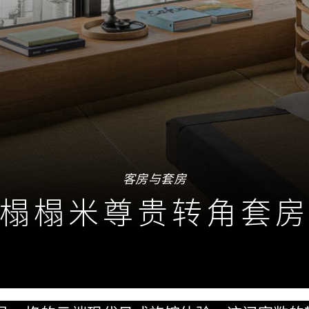
客房与套房
榻榻米尊贵转角套