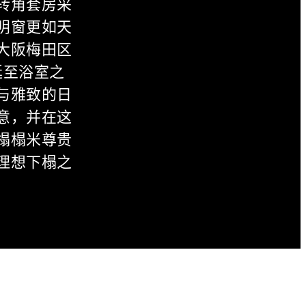
转角套房采
明窗更如天
大阪梅田区
延至浴室之
与雅致的日
意，并在这
榻榻米尊贵
理想下榻之