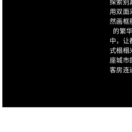
探索别
用双面
然画框
的繁
中，让
式榻榻
座城市
客房连