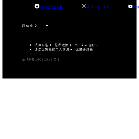
facebook
instagram
yo
法律公告
隐私政策
Cookie 偏好
请勿出售我的个人信息
无障碍政策
京ICP备14021657号-1