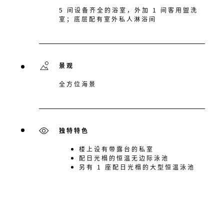
5 间设备齐全的浴室，外加 1 间客用盥洗
室；底层配有室外私人淋浴间
景观
全方位海景
独特特色
楼上设有带露台的私室
配日光榻的恒温无边际泳池
另有 1 座配日光榻的大型恒温泳池