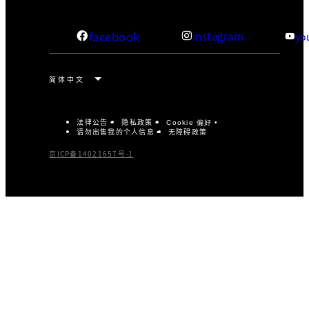
facebook
instagram
yo
法律公告
隐私政策
Cookie 偏好
请勿出售我的个人信息
无障碍政策
京ICP备14021657号-1