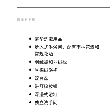
睡床与卫浴
豪华洗漱用品
步入式淋浴间，配有雨林花洒和
常规花洒
羽绒被和羽绒枕
厚棉绒浴袍
双台盆
带灯梳妆镜
深浸式浴缸
独立洗手间