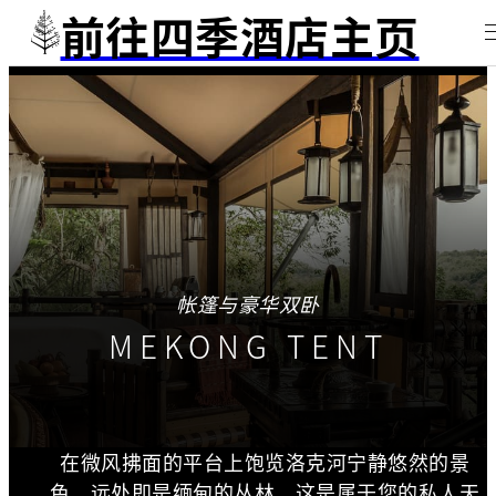
前往四季酒店主页
帐篷与豪华双卧
MEKONG TENT
在微风拂面的平台上饱览洛克河宁静悠然的景
色，远处即是缅甸的丛林。这是属于您的私人天