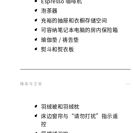
Espresso 咖啡机
泡茶器
充裕的抽屉和衣橱存储空间
可容纳笔记本电脑的房内保险箱
瑜伽垫 / 祷告垫
熨斗和熨衣板
睡床与卫浴
羽绒被和羽绒枕
床边窗帘与“请勿打扰”指示遥
控