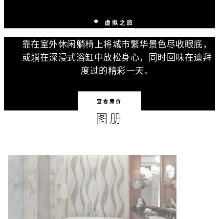
虚拟之旅
靠在室外休闲躺椅上将城市繁华景色尽收眼底，
或躺在深浸式浴缸中放松身心，同时回味在迪拜
度过的精彩一天。
查看房价
图册