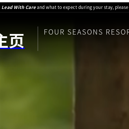
t
Lead With Care
and what to expect during your stay, please
FOUR SEASONS R
主页