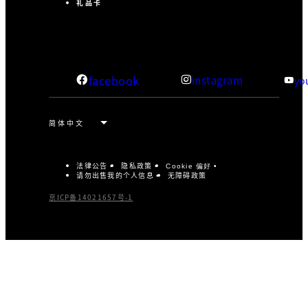
礼品卡
facebook
instagram
yo
法律公告
隐私政策
Cookie 偏好
请勿出售我的个人信息
无障碍政策
京ICP备14021657号-1