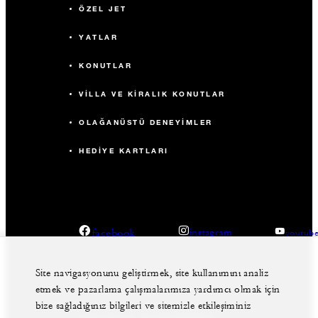
ÖZEL JET
YATLAR
KONUTLAR
VILLA VE KIRALIK KONUTLAR
OLAĞANÜSTÜ DENEYIMLER
HEDIYE KARTLARI
facebook
instagram
youtub
Site navigasyonunu geliştirmek, site kullanımını analiz
etmek ve pazarlama çalışmalarımıza yardımcı olmak için
bize sağladığınız bilgileri ve sitemizle etkileşiminiz
Yasal Uyarı
Gizlilik Politikası