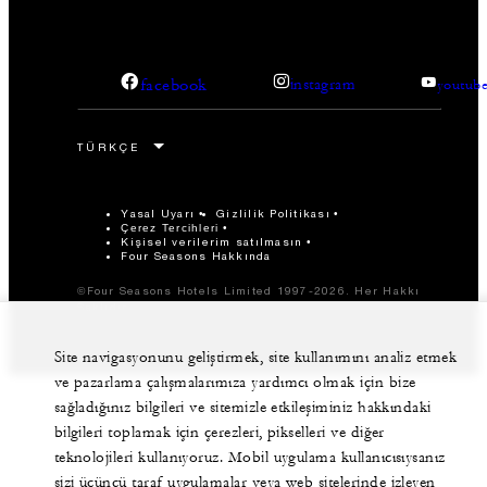
facebook
instagram
youtub
Yasal Uyarı
Gizlilik Politikası
Çerez Tercihleri
Kişisel verilerim satılmasın
Four Seasons Hakkında
©Four Seasons Hotels Limited 1997-2026. Her Hakkı
Saklıdır.
Site navigasyonunu geliştirmek, site kullanımını analiz etmek
ve pazarlama çalışmalarımıza yardımcı olmak için bize
sağladığınız bilgileri ve sitemizle etkileşiminiz hakkındaki
bilgileri toplamak için çerezleri, pikselleri ve diğer
teknolojileri kullanıyoruz. Mobil uygulama kullanıcısıysanız
sizi üçüncü taraf uygulamalar veya web sitelerinde izleyen