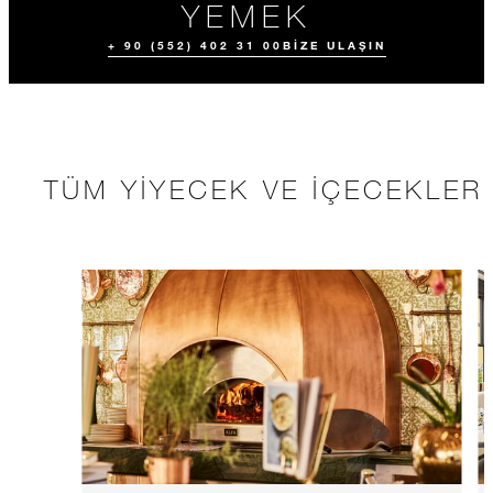
YEMEK
+ 90 (552) 402 31 00
BIZE ULAŞIN
TÜM YIYECEK VE İÇECEKLER
TÜM YIYECEK
VE İÇECEKLER