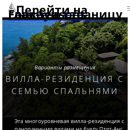
Перейти на
главную страницу Four Seasons
Варианты размещения
ВИЛЛА-РЕЗИДЕНЦИЯ С
СЕМЬЮ СПАЛЬНЯМИ
Эта многоуровневая вилла-резиденция с
панорамными видами на бухту Птит-Анс,