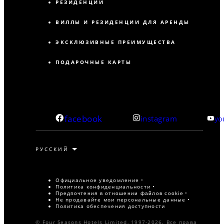
РЕЗИДЕНЦИИ
ВИЛЛЫ И РЕЗИДЕНЦИИ ДЛЯ АРЕНДЫ
ЭКСКЛЮЗИВНЫЕ ПРЕИМУЩЕСТВА
ПОДАРОЧНЫЕ КАРТЫ
facebook
instagram
yo
Официальное уведомление
Политика конфиденциальности
Предпочтения в отношении файлов cookie
Не продавайте мои персональные данные
Политика обеспечения доступности
© Four Seasons Hotels Limited, 1997-2026. Все права