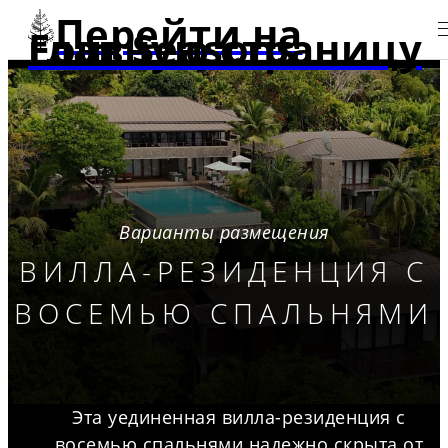
Перейти на
главную страницу Four Seasons
Варианты размещения
ВИЛЛА-РЕЗИДЕНЦИЯ С
ВОСЕМЬЮ СПАЛЬНЯМИ
Эта уединенная вилла-резиденция с
восемью спальнями надежно скрыта от