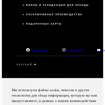
ВИЛЛЫ И РЕЗИДЕНЦИИ ДЛЯ АРЕНДЫ
ЭКСКЛЮЗИВНЫЕ ПРЕИМУЩЕСТВА
ПОДАРОЧНЫЕ КАРТЫ
facebook
instagram
yo
Официальное уведомление
Политика конфиденциальности
Предпочтения в отношении файлов cookie
Не продавайте мои персональные данные
Мы используем файлы cookie, пиксели и другие
Политика обеспечения доступности
технологии для сбора информации, которую вы нам
© Four Seasons Hotels Limited, 1997-2026. Все права
предоставляете, и данных о вашем взаимодействии
защищены.