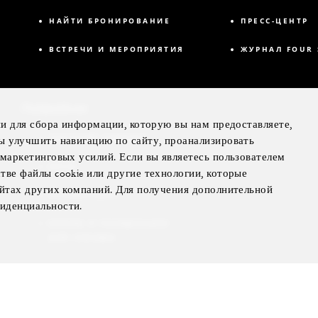
НАЙТИ БРОНИРОВАНИЕ
ПРЕСС-ЦЕНТР
ВСТРЕЧИ И МЕРОПРИЯТИЯ
ЖУРНАЛ FOUR 
Подробнее
ии для сбора информации, которую вы нам предоставляете,
ЧАСТНЫЙ САМОЛЕТ
ы улучшить навигацию по сайту, проанализировать
маркетинговых усилий. Если вы являетесь пользователем
ЯХТЫ
ве файлы cookie или другие технологии, которые
айтах других компаний. Для получения дополнительной
РЕЗИДЕНЦИИ
иденциальности.
ВИЛЛЫ И РЕЗИДЕНЦИИ
ДЛЯ АРЕНДЫ
ЭКСКЛЮЗИВНЫЕ
ПРЕИМУЩЕСТВА
ПОДАРОЧНЫЕ КАРТЫ