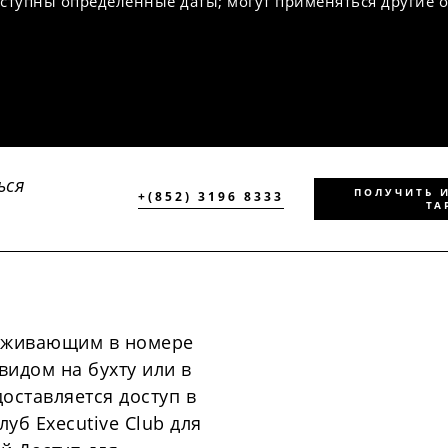
ступны определенные даты; могут применяться другие 
ься
ПОЛУЧИТЬ 
+(852) 3196 8333
ТА
роживающим в номере
 видом на бухту или в
доставляется доступ в
уб Executive Club для