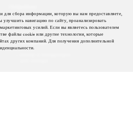
Подробнее
ии для сбора информации, которую вы нам предоставляете,
ЧАСТНЫЙ САМОЛЕТ
ы улучшить навигацию по сайту, проанализировать
маркетинговых усилий. Если вы являетесь пользователем
ЯХТЫ
ве файлы cookie или другие технологии, которые
айтах других компаний. Для получения дополнительной
РЕЗИДЕНЦИИ
иденциальности.
ВИЛЛЫ И РЕЗИДЕНЦИИ
ДЛЯ АРЕНДЫ
ЭКСКЛЮЗИВНЫЕ
ПРЕИМУЩЕСТВА
ПОДАРОЧНЫЕ КАРТЫ
tagram
youtube