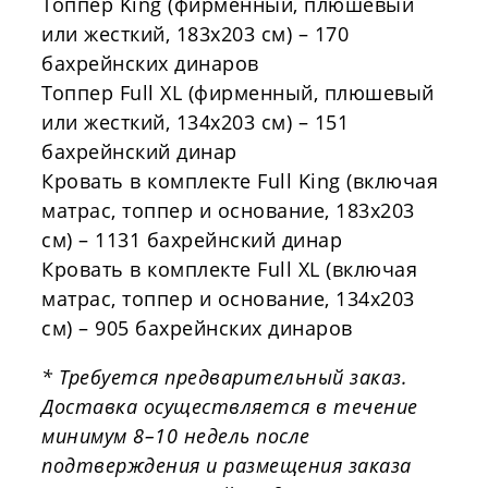
Топпер
King
(фирменный, плюшевый
или жесткий,
183x203
см) – 170
бахрейнских динаров
Топпер
Full
XL
(фирменный, плюшевый
или жесткий,
134x203
см) – 151
бахрейнский динар
Кровать в комплекте
Full
King
(включая
матрас,
топпер
и основание,
183x203
см) – 1131 бахрейнский динар
Кровать в комплекте
Full
XL
(включая
матрас,
топпер
и основание,
134x203
см) – 905 бахрейнских динаров
* Требуется предварительный заказ.
Доставка осуществляется в течение
минимум 8–10 недель после
подтверждения и размещения заказа