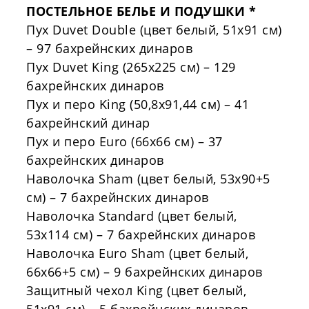
ПОСТЕЛЬНОЕ БЕЛЬЕ И ПОДУШКИ *
Пух
Duvet
Double
(цвет белый,
51x91
см)
– 97 бахрейнских динаров
Пух
Duvet
King
(
265x225
см) – 129
бахрейнских динаров
Пух и перо
King
(
50
,
8
x
91
,
44
см) – 41
бахрейнский динар
Пух и перо
Euro
(
66x66
см) – 37
бахрейнских динаров
Наволочка
Sham
(цвет белый,
53x90
+5
см) – 7 бахрейнских динаров
Наволочка
Standard
(цвет белый,
53x114
см) – 7 бахрейнских динаров
Наволочка
Euro
Sham
(цвет белый,
66x66
+5 см) – 9 бахрейнских динаров
Защитный чехол
King
(цвет белый,