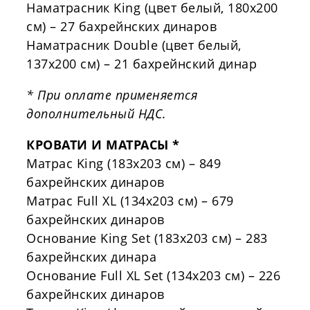
Наматрасник
King
(цвет белый,
180x200
см) – 27 бахрейнских динаров
Наматрасник
Double
(цвет белый,
137x200
см) – 21 бахрейнский динар
* При оплате применяется
дополнительный НДС.
КРОВАТИ И МАТРАСЫ *
Матрас
King
(
183x203
см) – 849
бахрейнских динаров
Матрас
Full
XL
(
134x203
см) – 679
бахрейнских динаров
Основание
King
Set
(
183x203
см) – 283
бахрейнских динара
Основание
Full
XL
Set
(
134x203
см) – 226
бахрейнских динаров