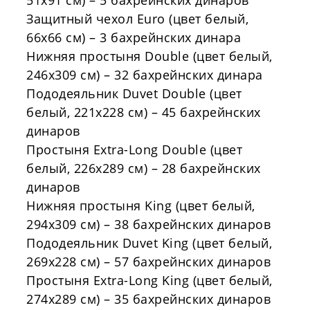
51x91
см) – 5 бахрейнских динаров
Защитный чехол
Euro
(цвет белый,
66x66
см) – 3 бахрейнских динара
Нижняя простыня
Double
(цвет белый,
246x309
см) – 32 бахрейнских динара
Пододеяльник
Duvet
Double
(цвет
белый,
221x228
см) – 45 бахрейнских
динаров
Простыня
Extra
-
Long
Double
(цвет
белый,
226x289
см) – 28 бахрейнских
динаров
Нижняя простыня
King
(цвет белый,
294x309
см) – 38 бахрейнских динаров
Пододеяльник
Duvet
King
(цвет белый,
269x228
см) – 57 бахрейнских динаров
Простыня
Extra
-
Long
King
(цвет белый,
274x289
см) – 35 бахрейнских динаров