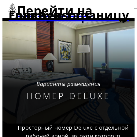
Перейти на
главную страницу Four Seasons
Варианты размещения
НОМЕР DELUXE
Просторный номер Deluxe с отдельной
рабочей зоной, из окон которого