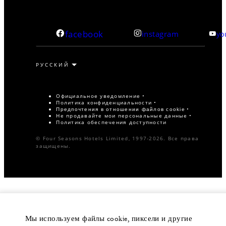
facebook
instagram
yo
Официальное уведомление
Политика конфиденциальности
Предпочтения в отношении файлов cookie
Не продавайте мои персональные данные
Политика обеспечения доступности
© Four Seasons Hotels Limited, 1997-2026. Все права
защищены.
Мы используем файлы cookie, пиксели и другие