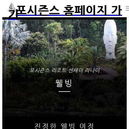
포시즌스 홈페이지 가
기
포시즌스 리조트 센세이 라나이
웰빙
진정한 웰빙 여정