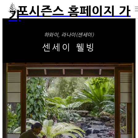
포시즌스 홈페이지 가
기
하와이, 라나이(센세이)
센세이 웰빙