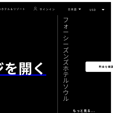
のホテル＆リゾート
サインイン
フ
ォ
ー
シ
ー
ズ
ン
ジを開く
ズ
ホ
料金を確
テ
ル
ソ
ウ
ル
もっと見る...