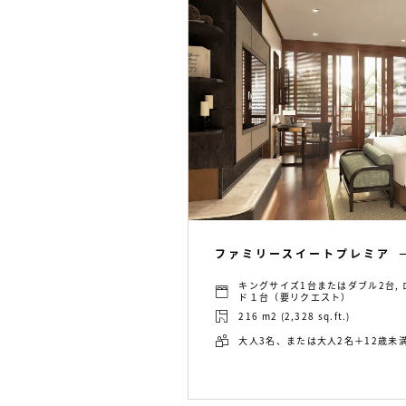
ファミリースイートプレミア
キングサイズ1台またはダブル2台,
ド１台（要リクエスト）
216 m2 (2,328 sq.ft.)
大人3名、または大人2名＋12歳未