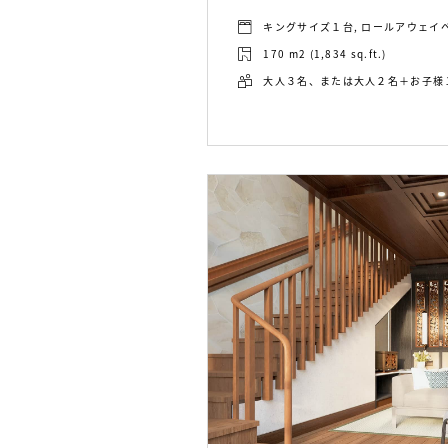
キングサイズ１台, ロールアウェイ
170 m2 (1,834 sq.ft.)
大人３名、または大人２名＋お子様