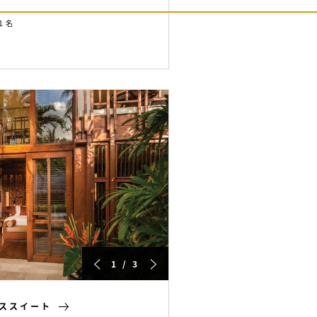
１名
1 / 3
ススイート