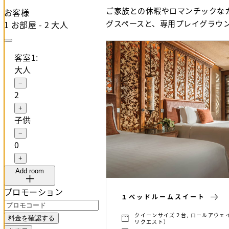
ご家族との休暇やロマンチックな
お客様
グスペースと、専用プレイグラウ
1 お部屋 - 2 大人
客室1:
大人
−
2
+
子供
−
0
+
Add room
プロモーション
１ベッドルームスイート
クイーンサイズ２台, ロールアウ
料金を確認する
リクエスト）