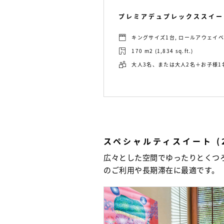
プレミアデュプレックススイー
キングサイズ1台, ロールアウェイ
170 m2 (1,834 sq.ft.)
大人3名、または大人2名＋お子様1
スペシャルティスイート (
広々とした空間でゆったりとくつ
のご利用や長期滞在に最適です。