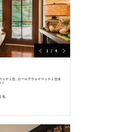
1 / 4
ベッド１台, ロールアウェイベッド１台ま
ト）
２名