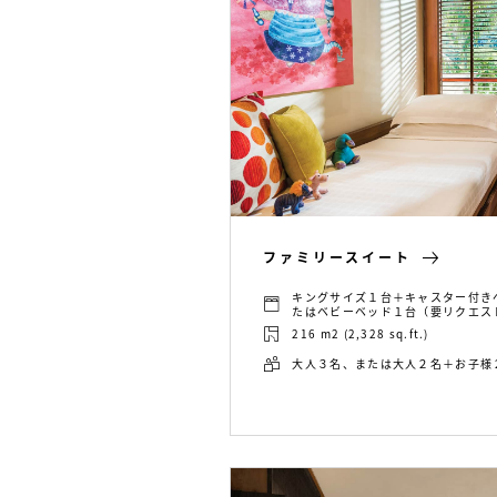
ファミリースイート
キングサイズ１台＋キャスター付き
たはベビーベッド１台（要リクエス
216 m2 (2,328 sq.ft.)
大人３名、または大人２名＋お子様