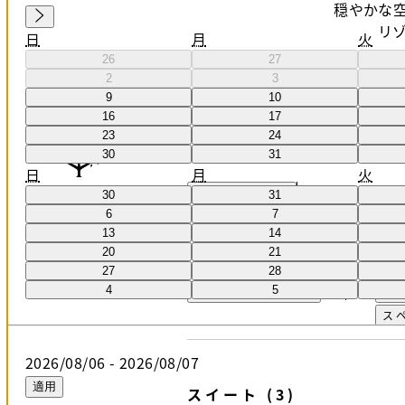
穏やかな
リ
日
月
火
26
27
2
3
9
10
16
17
23
24
30
31
日
月
火
すべて表示
(
0
)
30
31
6
7
13
14
20
21
オファー
27
28
4
5
すべてを表示 (11)
スイ
ス
2026/08/06
-
2026/08/07
適用
スイート (3)