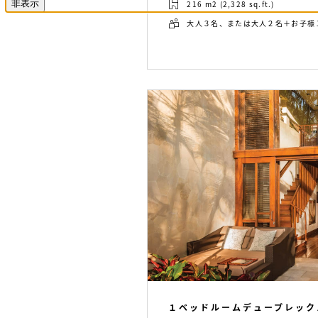
非表示
216 m2 (2,328 sq.ft.)
大人３名、または大人２名＋お子様
１ベッドルームデュープレック