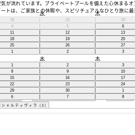
空気が流れています。プライベートプールを備えた心休まるオ
ゾートは、ご家族との休暇や、スピリチュアルなひとり旅に最
水
木
28
29
30
4
5
6
11
12
13
18
19
20
25
26
27
1
2
3
水
木
1
2
3
8
9
10
15
16
17
22
23
24
通貨を変更
BED TYPE
料金別に並べる
バリア
29
30
1
6
7
8
ート (3)
スペシャルティスイート (2)
ヴィラ (3)
ペシャルティヴィラ (3)