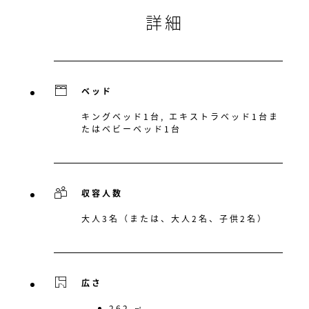
詳細
ベッド
キングベッド1台, エキストラベッド1台ま
たはベビーベッド1台
収容人数
大人3名（または、大人2名、子供2名）
広さ
262 ㎡