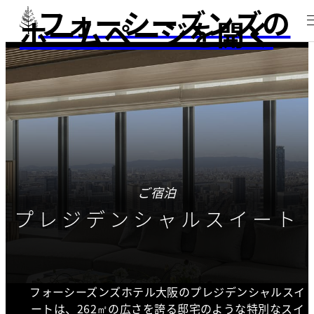
フォーシーズンズの
ホームページを開く
ご宿泊
プレジデンシャルスイート
フォーシーズンズホテル大阪のプレジデンシャルスイ
ートは、262㎡の広さを誇る邸宅のような特別なスイ