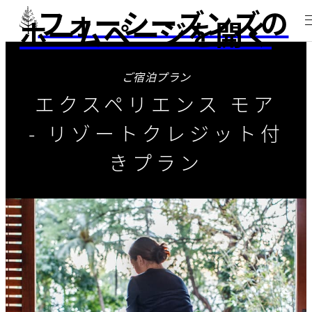
フォーシーズンズの
ホームページを開く
ご宿泊プラン
エクスペリエンス モア
- リゾートクレジット付
きプラン