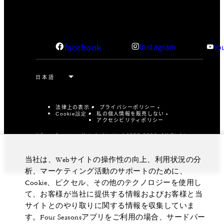
facebook
Instagram
Yo
法律上の表示
プライバシーポリシー
私の個人情報を販売しない
Cookie設定
アクセシビリティポリシー
©Four Seasons Hotels Limited 1997-2026. All Rights
Reserved.
当社は、Webサイトの操作性の向上、利用状況の分
析、マーケティング活動のサポートのために、
Cookie、ピクセル、その他のテクノロジーを使用し
て、お客様が当社に提供する情報およびお客様と当
サイトとのやり取りに関する情報を収集していま
す。Four Seasonsアプリをご利用の場合、サードパー