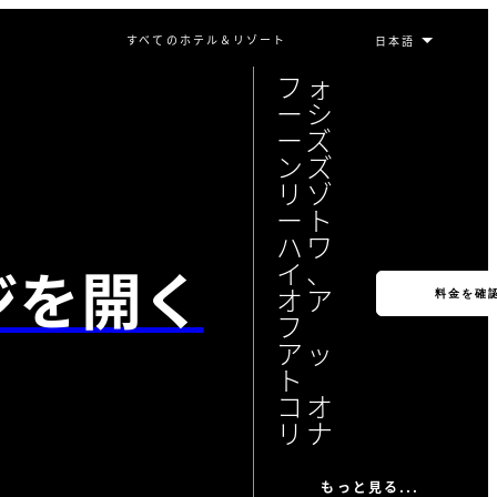
すべてのホテル＆リゾート
フォ
ーシ
ーズ
ンズ
リゾ
ート
ハワ
ジを開く
イ、
オア
料金を確
フ
アッ
ト
コオ
リナ
もっと見る...