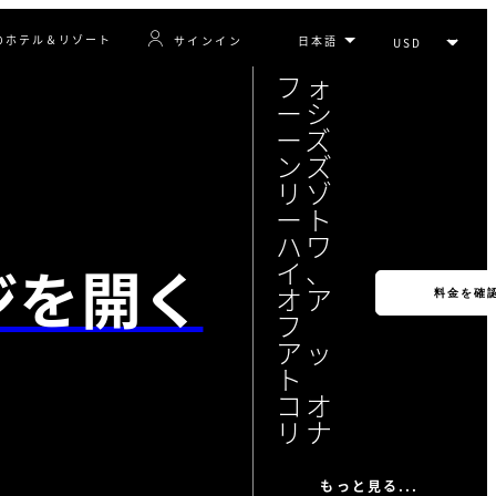
のホテル＆リゾート
サインイン
フォ
ーシ
ーズ
ンズ
リゾ
ート
ハワ
ジを開く
イ、
オア
料金を確
フ
アッ
ト
コオ
リナ
もっと見る...