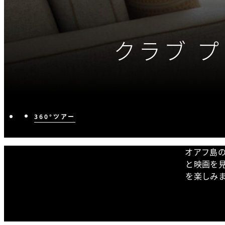
クラブ 
360°ツアー
オアフ島
と映画を
を楽しみ