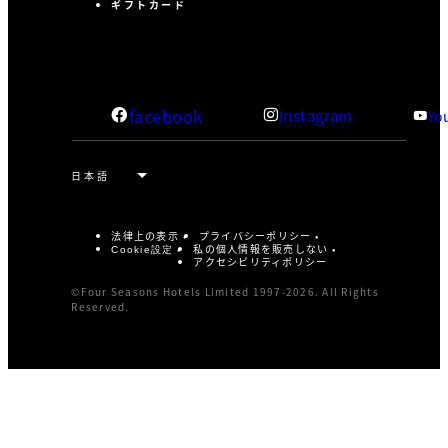
ギフトカード
facebook
Instagram
Yo
法律上の表示
プライバシーポリシー
私の個人情報を販売しない
Cookie設定
アクセシビリティポリシー
©Four Seasons Hotels Limited 1997-2026. All Rights
Reserved.