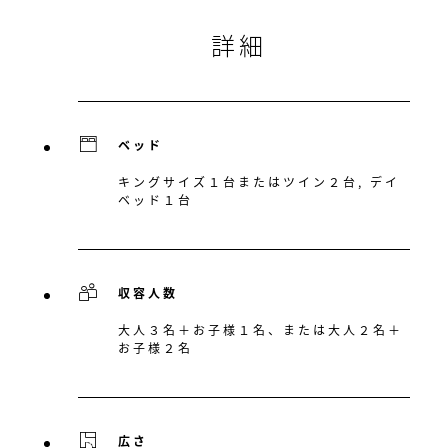
詳細
ベッド
キングサイズ１台またはツイン２台, デイ
ベッド１台
収容人数
大人３名＋お子様１名、または大人２名＋
お子様２名
広さ