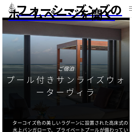
フォーシーズンズの
ホームページを開く
ご宿泊
プール付きサンライズウォ
ーターヴィラ
ターコイズ色の美しいラグーンに設置された高床式の
水上バンガローで、プライベートプールが備わってい