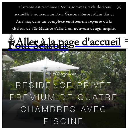
L'attente est terminée ! Nous sommes ravis de vous
accueillir à nouveau au Four Seasons Resort Mauritius at
Anahita, dans un complexe entièrement repensé où la
chaleur de l'île Maurice s'allie à un nouveau design inspiré.
Aller à la page d'accueil
Four Seasons
Hébergement
RÉSIDENCE PRIVÉE
PREMIUM DE QUATRE
CHAMBRES AVEC
PISCINE