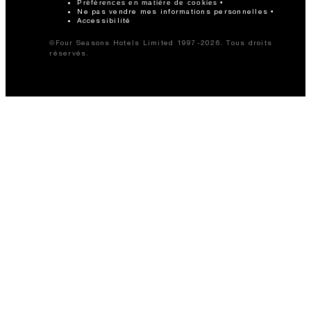
Préférences en matière de cookies
Ne pas vendre mes informations personnelles
Accessibilité
©Four Seasons Hotels Limited 1997-2026. Tous droits
réservés.