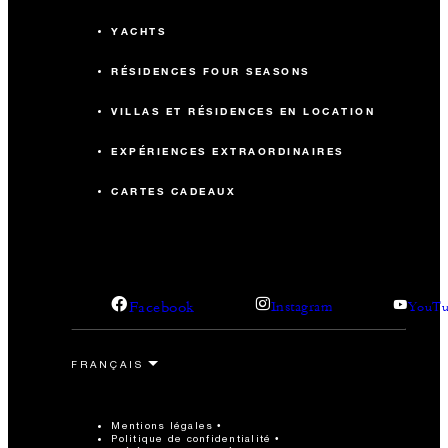
YACHTS
RÉSIDENCES FOUR SEASONS
VILLAS ET RÉSIDENCES EN LOCATION
EXPÉRIENCES EXTRAORDINAIRES
CARTES CADEAUX
Facebook
Instagram
YouTu
Mentions légales
Politique de confidentialité