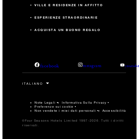
VILLE E RESIDENZE IN AFFITTO
ESPERIENZE STRAORDINARIE
ACQUISTA UN BUONO REGALO
facebook
instagram
youtub
Note Legali
Informativa Sulla Privacy
Preferenze sui cookie
Non vendete i miei dati personali
Accessibilità
©Four Seasons Hotels Limited 1997-2026. Tutti i diritti
riservati.