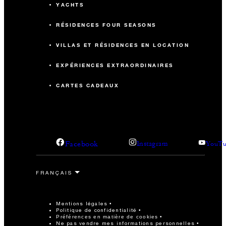
YACHTS
RÉSIDENCES FOUR SEASONS
VILLAS ET RÉSIDENCES EN LOCATION
EXPÉRIENCES EXTRAORDINAIRES
CARTES CADEAUX
Facebook
Instagram
YouTu
Mentions légales
Politique de confidentialité
Préférences en matière de cookies
Ne pas vendre mes informations personnelles