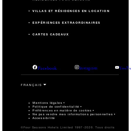
VILLAS ET RÉSIDENCES EN LOCATION
EXPÉRIENCES EXTRAORDINAIRES
CARTES CADEAUX
Facebook
Instagram
YouTu
Mentions légales
Politique de confidentialité
Préférences en matière de cookies
Ne pas vendre mes informations personnelles
Accessibilité
©Four Seasons Hotels Limited 1997-2026. Tous droits