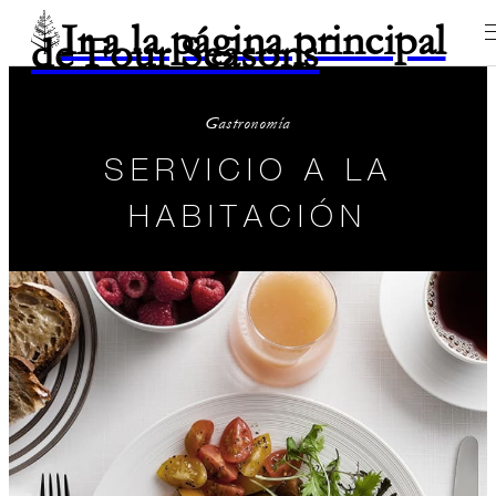
Ir a la página principal
de Four Seasons
Gastronomía
SERVICIO A LA
HABITACIÓN