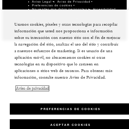
Aviso Legal
Aviso de Privacidad
Preferencias de cookies
No vender mis datos personales
Accesibilidad
©Four Seasons Hotels Limited 1997-2026. Derechos
reservados.
Usamos cookies, pixeles y otras tecnologías para recopilar
información que usted nos proporciona e información
sobre su interacción con nuestro sitio con el fin de mejorar
la navegación del sitio, analizar el uso del sitio y contribuir
a nuestros esfuerzos de marketing. Si es usuario de una
aplicación móvil, no almacenamos cookies ni otras
tecnologías en su dispositivo que lo rastreen en
aplicaciones o sitios web de terceros. Para obtener más
información, consulte nuestro Aviso de Privacidad.
Aviso de privacidad
PREFERENCIAS DE COOKIES
ACEPTAR COOKIES