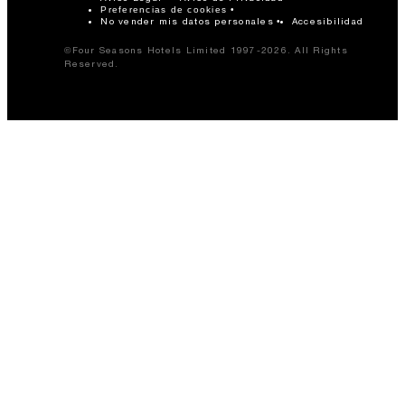
Preferencias de cookies
No vender mis datos personales
Accesibilidad
©Four Seasons Hotels Limited 1997-2026. All Rights
Reserved.